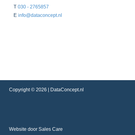
T
030 - 2765857
E
info@dataconcept.nl
Copyright © 2026 |
DataConcept.nl
Website door
Sales Care